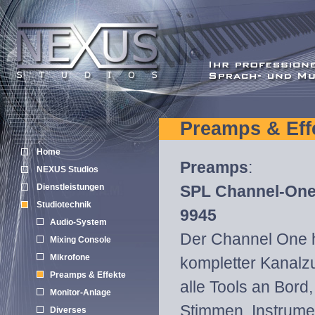
Preamps & Eff
Home
Preamps
:
NEXUS Studios
Dienstleistungen
SPL Channel-One
Studiotechnik
9945
Audio-System
Der Channel One h
Mixing Console
Mikrofone
kompletter Kanalz
Preamps & Effekte
alle Tools an Bord
Monitor-Anlage
Stimmen, Instrume
Diverses